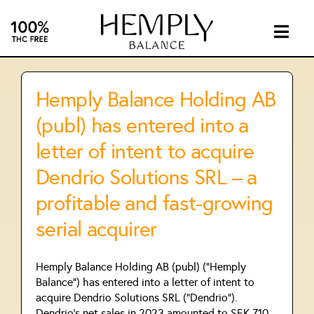
Skip
to
content
Togg
Navig
INTIMA
Hemply Balance Holding AB
SUPPL
(publ) has entered into a
letter of intent to acquire
ABOUT
Dendrio Solutions SRL – a
profitable and fast-growing
INVEST
serial acquirer
CONTA
Hemply Balance Holding AB (publ) ("Hemply
Balance") has entered into a letter of intent to
acquire Dendrio Solutions SRL ("Dendrio").
CBD
Dendrio's net sales in 2023 amounted to SEK 710