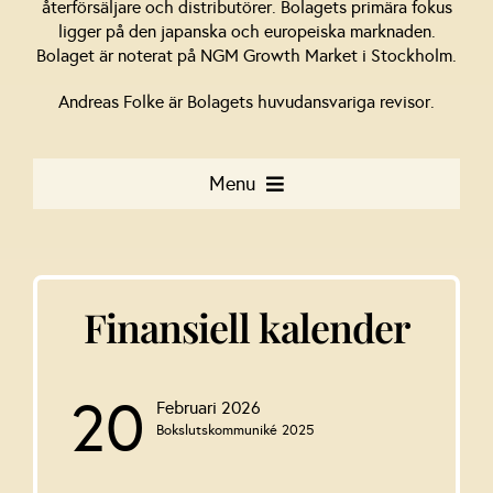
återförsäljare och distributörer. Bolagets primära fokus
ligger på den japanska och europeiska marknaden.
Bolaget är noterat på NGM Growth Market i Stockholm.
Andreas Folke är Bolagets huvudansvariga revisor.
Menu
Aktie & aktieägarlista
Finansiell kalender
Bolagsstyrning
Bolagsstämmor
20
Februari 2026
Bokslutskommuniké 2025
Hållbarhet