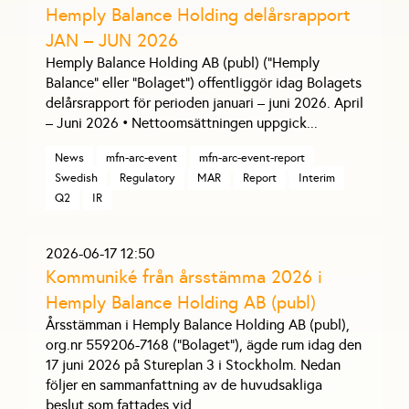
Hemply Balance Holding delårsrapport
JAN – JUN 2026
Hemply Balance Holding AB (publ) (”Hemply
Balance” eller ”Bolaget”) offentliggör idag Bolagets
delårsrapport för perioden januari – juni 2026. April
– Juni 2026 • Nettoomsättningen uppgick
...
News
mfn-arc-event
mfn-arc-event-report
Swedish
Regulatory
MAR
Report
Interim
Q2
IR
2026-06-17 12:50
Kommuniké från årsstämma 2026 i
Hemply Balance Holding AB (publ)
Årsstämman i Hemply Balance Holding AB (publ),
org.nr 559206-7168 (”Bolaget”), ägde rum idag den
17 juni 2026 på Stureplan 3 i Stockholm. Nedan
följer en sammanfattning av de huvudsakliga
beslut som fattades vid
...