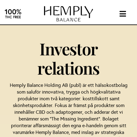
Skip
to
content
Togg
Navig
INTIMA
Investor
SUPPL
relations
ABOUT
Hemply Balance Holding AB (publ) är ett hälsokostbolag
INVEST
som saluför innovativa, trygga och högkvalitativa
produkter inom två kategorier: kosttillskott samt
skönhetsprodukter. Fokus är främst på produkter som
CONTA
innehåller CBD och adaptogener, och adderar det vi
benämner som ”The Missing Ingredient”. Bolaget
prioriterar affärsmässigt den egna e-handeln genom sitt
CBD
varumärke Hemply Balance, med inslag av strategiska