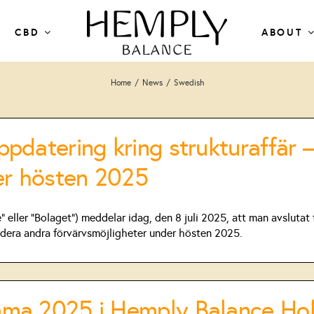
CBD
ABOUT
Home
/
News
/
Swedish
pdatering kring strukturaffär –
er hösten 2025
eller ”Bolaget”) meddelar idag, den 8 juli 2025, att man avslutat
rdera andra förvärvsmöjligheter under hösten 2025.
ma 2025 i Hemply Balance Hol