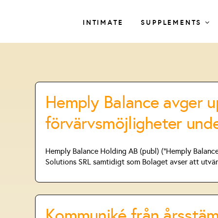
Skip
to
INTIMATE
SUPPLEMENTS
content
Hemply Balance avger up
förvärvsmöjligheter und
Hemply Balance Holding AB (publ) (”Hemply Balance” 
Solutions SRL samtidigt som Bolaget avser att utvä
Kommuniké från årsstäm