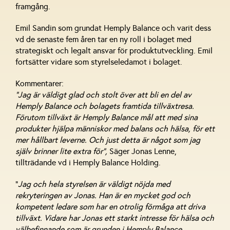
framgång.
Emil Sandin som grundat Hemply Balance och varit dess
vd de senaste fem åren tar en ny roll i bolaget med
strategiskt och legalt ansvar för produktutveckling. Emil
fortsätter vidare som styrelseledamot i bolaget.
Kommentarer:
”Jag är väldigt glad och stolt över att bli en del av
Hemply Balance och bolagets framtida tillväxtresa.
Förutom tillväxt är Hemply Balance mål att med sina
produkter hjälpa människor med balans och hälsa, för ett
mer hållbart leverne. Och just detta är något som jag
själv brinner lite extra för”,
Säger Jonas Lenne,
tillträdande vd i Hemply Balance Holding.
”
Jag och hela styrelsen är väldigt nöjda med
rekryteringen av Jonas. Han är en mycket god och
kompetent ledare som har en otrolig förmåga att driva
tillväxt. Vidare har Jonas ett starkt intresse för hälsa och
välbefinnande som är grunden i Hemply Balance