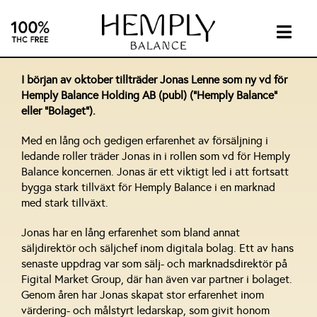
Skip
to
content
Togg
Navig
INTIMA
I början av oktober tillträder Jonas Lenne som ny vd för
Hemply Balance Holding AB (publ) (”Hemply Balance”
eller ”Bolaget”).
SUPPL
Med en lång och gedigen erfarenhet av försäljning i
ledande roller träder Jonas in i rollen som vd för Hemply
ABOUT
Balance koncernen. Jonas är ett viktigt led i att fortsatt
bygga stark tillväxt för Hemply Balance i en marknad
med stark tillväxt.
INVEST
Jonas har en lång erfarenhet som bland annat
säljdirektör och säljchef inom digitala bolag. Ett av hans
CONTA
senaste uppdrag var som sälj- och marknadsdirektör på
Figital Market Group, där han även var partner i bolaget.
Genom åren har Jonas skapat stor erfarenhet inom
CBD
värdering- och målstyrt ledarskap, som givit honom