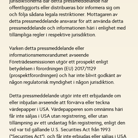
jurisdiktionerna där detta pressmeddelande har
offentliggjorts eller distribueras bör informera sig om
och följa sådana legala restriktioner. Mottagaren av
detta pressmeddelande ansvarar för att använda detta
pressmeddelande och informationen häri i enlighet med
tillämpliga regler i respektive jurisdiktion.
Varken detta pressmeddelande eller
informationsmemorandumet avseende
Företrädesemissionen utgör ett prospekt enligt
betydelsen i förordningen (EU) 2017/1129
(prospektförordningen) och har inte blivit godkänt av
någon regulatorisk myndighet i någon jurisdiktion.
Detta pressmeddelande utgör inte ett erbjudande om
eller inbjudan avseende att förvärva eller teckna
värdepapper i USA. Värdepapperen som omnämns häri
får inte säljas i USA utan registrering, eller utan
tillämpning av ett undantag från registrering, enligt den
vid var tid gällande U.S. Securities Act från 1993
(”Securities Act”), och får inte erbjudas eller säljas i USA