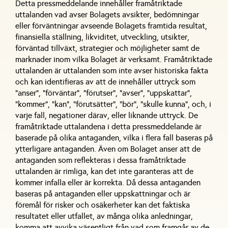
Detta pressmeddelande innehåller framåtriktade
uttalanden vad avser Bolagets avsikter, bedömningar
eller förväntningar avseende Bolagets framtida resultat,
finansiella ställning, likviditet, utveckling, utsikter,
förväntad tillväxt, strategier och möjligheter samt de
marknader inom vilka Bolaget är verksamt. Framåtriktade
uttalanden är uttalanden som inte avser historiska fakta
och kan identifieras av att de innehåller uttryck som
”anser”, ”förväntar”, ”förutser”, ”avser”, ”uppskattar”,
”kommer”, ”kan”, ”förutsätter”, ”bör”, ”skulle kunna”, och, i
varje fall, negationer därav, eller liknande uttryck. De
framåtriktade uttalandena i detta pressmeddelande är
baserade på olika antaganden, vilka i flera fall baseras på
ytterligare antaganden. Även om Bolaget anser att de
antaganden som reflekteras i dessa framåtriktade
uttalanden är rimliga, kan det inte garanteras att de
kommer infalla eller är korrekta. Då dessa antaganden
baseras på antaganden eller uppskattningar och är
föremål för risker och osäkerheter kan det faktiska
resultatet eller utfallet, av många olika anledningar,
komma att avvika väsentligt från vad som framgår av de