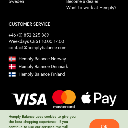
Sweden
Become a dealer
Want to work at Hemply?
CUSTOMER SERVICE
+46 (0) 852 225 869
Weekdays CEST 10.00-17.00
contact@hemplybalance.com
Hemply Balance Norway
Hemply Balance Denmark
Hemply Balance Finland
Hemply Balance uses cookies to give you
the best shopping experience. If you
OK
continue to use our services, we will
© 2023 • Hemply Balance • All Rights Reserved • Powered by
Victor