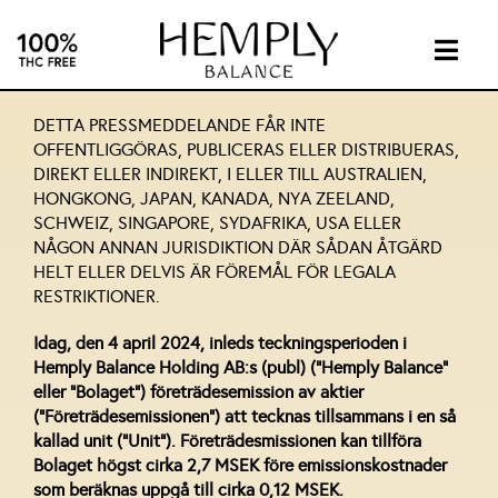
Skip
to
content
Togg
Navig
INTIMA
DETTA PRESSMEDDELANDE FÅR INTE
OFFENTLIGGÖRAS, PUBLICERAS ELLER DISTRIBUERAS,
DIREKT ELLER INDIREKT, I ELLER TILL AUSTRALIEN,
SUPPL
HONGKONG, JAPAN, KANADA, NYA ZEELAND,
SCHWEIZ, SINGAPORE, SYDAFRIKA, USA ELLER
NÅGON ANNAN JURISDIKTION DÄR SÅDAN ÅTGÄRD
ABOUT
HELT ELLER DELVIS ÄR FÖREMÅL FÖR LEGALA
RESTRIKTIONER.
INVEST
Idag, den 4 april 2024, inleds teckningsperioden i
Hemply Balance Holding AB:s (publ) (”Hemply Balance”
eller ”Bolaget”) företrädesemission av aktier
CONTA
(”Företrädesemissionen”) att tecknas tillsammans i en så
kallad unit (”Unit”). Företrädesmissionen kan tillföra
Bolaget högst cirka 2,7 MSEK före emissionskostnader
CBD
som beräknas uppgå till cirka 0,12 MSEK.