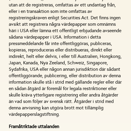
utan att de registreras, omfattas av ett undantag från,
eller i en transaktion som inte omfattas av
registreringskraven enligt Securities Act. Det finns ingen
avsikt att registrera några värdepapper som omnämns
häri i USA eller lämna ett offentligt erbjudande avseende
sådana värdepapper i USA. Information i detta
pressmeddelande får inte offentliggöras, publiceras,
kopieras, reproduceras eller distribueras, direkt eller
indirekt, helt eller delvis, i eller till Australien, Hongkong,
Japan, Kanada, Nya Zeeland, Schweiz, Singapore,
Sydafrika, USA eller någon annan jurisdiktion där sådant
offentliggörande, publicering, eller distribution av denna
information skulle stå i strid med gällande regler eller där
en sådan åtgärd är föremål för legala restriktioner eller
skulle kräva ytterligare registrering eller andra åtgärder
än vad som följer av svensk rätt. Åtgärder i strid med
denna anvisning kan utgöra brott mot tillämplig
värdepapperslagstiftning.
Framåtriktade uttalanden