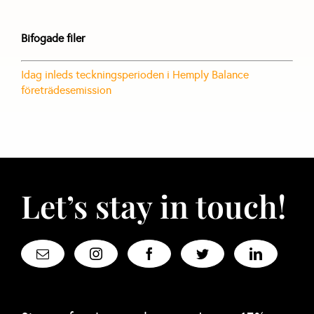
Bifogade filer
Idag inleds teckningsperioden i Hemply Balance
företrädesemission
Let’s stay in touch!