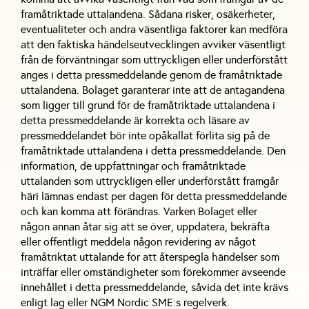
framåtriktade uttalandena. Sådana risker, osäkerheter,
eventualiteter och andra väsentliga faktorer kan medföra
att den faktiska händelseutvecklingen avviker väsentligt
från de förväntningar som uttryckligen eller underförstått
anges i detta pressmeddelande genom de framåtriktade
uttalandena. Bolaget garanterar inte att de antagandena
som ligger till grund för de framåtriktade uttalandena i
detta pressmeddelande är korrekta och läsare av
pressmeddelandet bör inte opåkallat förlita sig på de
framåtriktade uttalandena i detta pressmeddelande. Den
information, de uppfattningar och framåtriktade
uttalanden som uttryckligen eller underförstått framgår
häri lämnas endast per dagen för detta pressmeddelande
och kan komma att förändras. Varken Bolaget eller
någon annan åtar sig att se över, uppdatera, bekräfta
eller offentligt meddela någon revidering av något
framåtriktat uttalande för att återspegla händelser som
inträffar eller omständigheter som förekommer avseende
innehållet i detta pressmeddelande, såvida det inte krävs
enligt lag eller NGM Nordic SME:s regelverk.