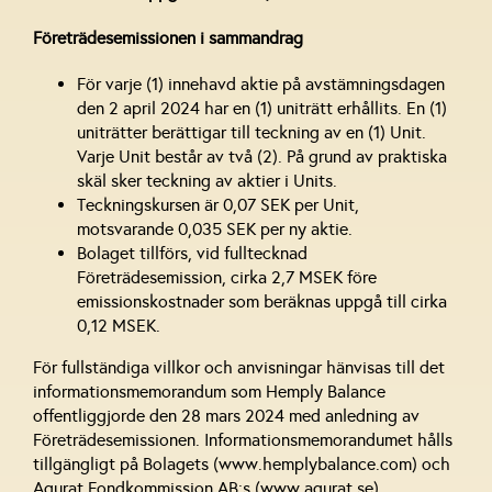
Företrädesemissionen i sammandrag
För varje (1) innehavd aktie på avstämningsdagen
den 2 april 2024 har en (1) uniträtt erhållits. En (1)
uniträtter berättigar till teckning av en (1) Unit.
Varje Unit består av två (2). På grund av praktiska
skäl sker teckning av aktier i Units.
Teckningskursen är 0,07 SEK per Unit,
motsvarande 0,035 SEK per ny aktie.
Bolaget tillförs, vid fulltecknad
Företrädesemission, cirka 2,7 MSEK före
emissionskostnader som beräknas uppgå till cirka
0,12 MSEK.
För fullständiga villkor och anvisningar hänvisas till det
informationsmemorandum som Hemply Balance
offentliggjorde den 28 mars 2024 med anledning av
Företrädesemissionen. Informationsmemorandumet hålls
tillgängligt på Bolagets (www.hemplybalance.com) och
Aqurat Fondkommission AB:s (www.aqurat.se)