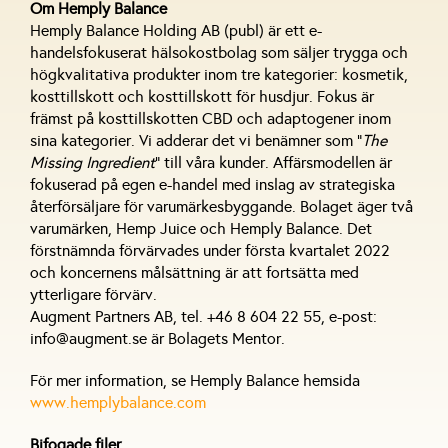
Om Hemply Balance
Hemply Balance Holding AB (publ) är ett e-
handelsfokuserat hälsokostbolag som säljer trygga och
högkvalitativa produkter inom tre kategorier: kosmetik,
kosttillskott och kosttillskott för husdjur. Fokus är
främst på kosttillskotten CBD och adaptogener inom
sina kategorier. Vi adderar det vi benämner som ”
The
Missing Ingredient
” till våra kunder. Affärsmodellen är
fokuserad på egen e-handel med inslag av strategiska
återförsäljare för varumärkesbyggande. Bolaget äger två
varumärken, Hemp Juice och Hemply Balance. Det
förstnämnda förvärvades under första kvartalet 2022
och koncernens målsättning är att fortsätta med
ytterligare förvärv.
Augment Partners AB, tel. +46 8 604 22 55, e-post:
info@augment.se är Bolagets Mentor.
För mer information, se Hemply Balance hemsida
www.hemplybalance.com
Bifogade filer