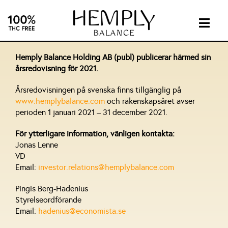
Skip
to
content
Togg
Navig
INTIMA
Hemply Balance Holding AB (publ) publicerar härmed sin
årsredovisning för 2021.
SUPPL
Årsredovisningen på svenska finns tillgänglig på
www.hemplybalance.com
och räkenskapsåret avser
perioden 1 januari 2021 – 31 december 2021.
ABOUT
För ytterligare information, vänligen kontakta:
Jonas Lenne
INVEST
VD
Email:
investor.relations@hemplybalance.com
CONTA
Pingis Berg-Hadenius
Styrelseordförande
Email:
hadenius@economista.se
CBD