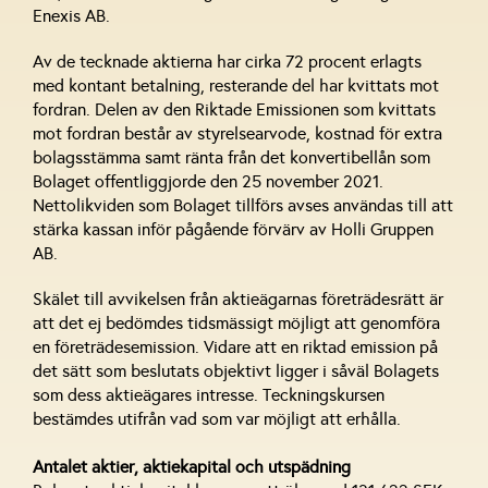
Enexis AB.
Av de tecknade aktierna har cirka 72 procent erlagts
med kontant betalning, resterande del har kvittats mot
fordran. Delen av den Riktade Emissionen som kvittats
mot fordran består av styrelsearvode, kostnad för extra
bolagsstämma samt ränta från det konvertibellån som
Bolaget offentliggjorde den 25 november 2021.
Nettolikviden som Bolaget tillförs avses användas till att
stärka kassan inför pågående förvärv av Holli Gruppen
AB.
Skälet till avvikelsen från aktieägarnas företrädesrätt är
att det ej bedömdes tidsmässigt möjligt att genomföra
en företrädesemission. Vidare att en riktad emission på
det sätt som beslutats objektivt ligger i såväl Bolagets
som dess aktieägares intresse. Teckningskursen
bestämdes utifrån vad som var möjligt att erhålla.
Antalet aktier, aktiekapital och utspädning