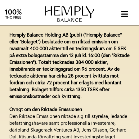
Skip
to
content
Togg
Navig
INTIMA
Hemply Balance Holding AB (publ) (”Hemply Balance”
eller ”Bolaget”) beslutade om en riktad emission om
maximalt 400 000 aktier till en teckningskurs om 5 SEK
SUPPL
på extra bolagsstämma den 12 juli kl. 16:00 (den ”Riktade
Emissionen”). Totalt tecknades 384 000 aktier,
innebärande en teckningsgrad om 96 procent. Av de
ABOUT
tecknade aktierna har cirka 28 procent kvittats mot
fordran och cirka 72 procent har erlagts med kontant
betalning. Bolaget tillförs cirka 1350 TSEK efter
INVEST
emissionskostnader och kvittning.
Övrigt om den Riktade Emissionen
CONTA
Den Riktade Emissionen riktade sig till styrelse, ledande
befattningshavare samt professionella investerare,
däribland Skagerack Ventures AB, Jens Olsson, Gerhard
CBD
Dal, Råsunda förvaltning samt investeringsbolaget