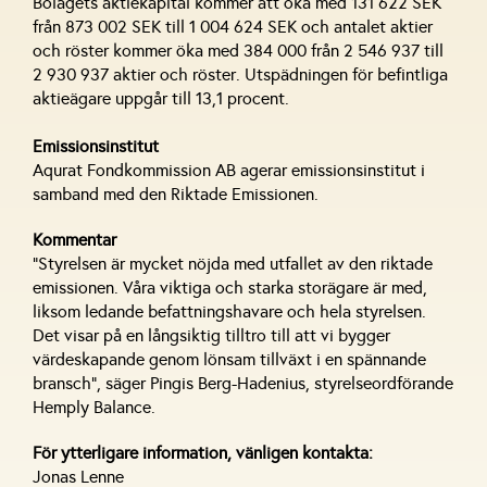
Bolagets aktiekapital kommer att öka med 131 622 SEK
från 873 002 SEK till 1 004 624 SEK och antalet aktier
och röster kommer öka med 384 000 från 2 546 937 till
2 930 937 aktier och röster. Utspädningen för befintliga
aktieägare uppgår till 13,1 procent.
Emissionsinstitut
Aqurat Fondkommission AB agerar emissionsinstitut i
samband med den Riktade Emissionen.
Kommentar
“Styrelsen är mycket nöjda med utfallet av den riktade
emissionen. Våra viktiga och starka storägare är med,
liksom ledande befattningshavare och hela styrelsen.
Det visar på en långsiktig tilltro till att vi bygger
värdeskapande genom lönsam tillväxt i en spännande
bransch”, säger Pingis Berg-Hadenius, styrelseordförande
Hemply Balance.
För ytterligare information, vänligen kontakta:
Jonas Lenne