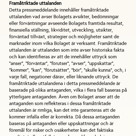
Framåtriktade uttalanden
Detta pressmeddelande innehåller framåtriktade
uttalanden vad avser Bolagets avsikter, bedömningar
eller förväntningar avseende Bolagets framtida resultat,
finansiella ställning, likviditet, utveckling, utsikter,
förväntad tillväxt, strategier och möjligheter samt de
marknader inom vilka Bolaget är verksamt. Framåtriktade
uttalanden är uttalanden som inte avser historiska fakta
och kan identifieras av att de innehåller uttryck som
”anser”, ”förväntar”, ”förutser”, ”avser”, ”uppskattar”,
”kommer”, ”kan”, ”förutsätter”, ”bör”, ”skulle kunna”, och, i
varje fall, negationer därav, eller liknande uttryck. De
framåtriktade uttalandena i detta pressmeddelande är
baserade på olika antaganden, vilka i flera fall baseras på
ytterligare antaganden. Även om Bolaget anser att de
antaganden som reflekteras i dessa framåtriktade
uttalanden är rimliga, kan det inte garanteras att de
kommer infalla eller är korrekta. Då dessa antaganden
baseras på antaganden eller uppskattningar och är
föremål för risker och osäkerheter kan det faktiska