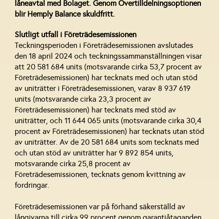
låneavtal med Bolaget. Genom Övertilldelningsoptionen
blir Hemply Balance skuldfritt.
Slutligt utfall i Företrädesemissionen
Teckningsperioden i Företrädesemissionen avslutades
den 18 april 2024 och teckningssammanställningen visar
att 20 581 684 units (motsvarande cirka 53,7 procent av
Företrädesemissionen) har tecknats med och utan stöd
av uniträtter i Företrädesemissionen, varav 8 937 619
units (motsvarande cirka 23,3 procent av
Företrädesemissionen) har tecknats med stöd av
uniträtter, och 11 644 065 units (motsvarande cirka 30,4
procent av Företrädesemissionen) har tecknats utan stöd
av uniträtter. Av de 20 581 684 units som tecknats med
och utan stöd av uniträtter har 9 892 854 units,
motsvarande cirka 25,8 procent av
Företrädesemissionen, tecknats genom kvittning av
fordringar.
Företrädesemissionen var på förhand säkerställd av
långivarna till cirka 99 procent genom garantiåtaganden