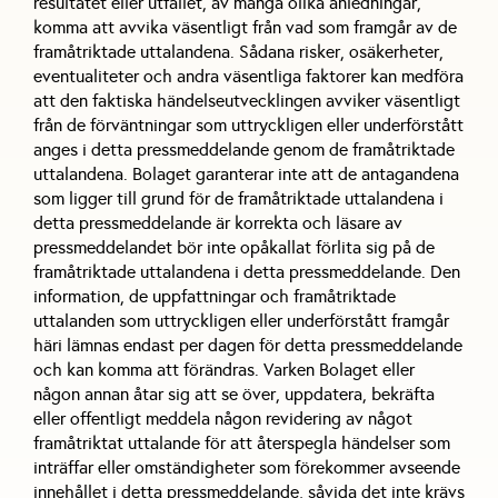
resultatet eller utfallet, av många olika anledningar,
komma att avvika väsentligt från vad som framgår av de
framåtriktade uttalandena. Sådana risker, osäkerheter,
eventualiteter och andra väsentliga faktorer kan medföra
att den faktiska händelseutvecklingen avviker väsentligt
från de förväntningar som uttryckligen eller underförstått
anges i detta pressmeddelande genom de framåtriktade
uttalandena. Bolaget garanterar inte att de antagandena
som ligger till grund för de framåtriktade uttalandena i
detta pressmeddelande är korrekta och läsare av
pressmeddelandet bör inte opåkallat förlita sig på de
framåtriktade uttalandena i detta pressmeddelande. Den
information, de uppfattningar och framåtriktade
uttalanden som uttryckligen eller underförstått framgår
häri lämnas endast per dagen för detta pressmeddelande
och kan komma att förändras. Varken Bolaget eller
någon annan åtar sig att se över, uppdatera, bekräfta
eller offentligt meddela någon revidering av något
framåtriktat uttalande för att återspegla händelser som
inträffar eller omständigheter som förekommer avseende
innehållet i detta pressmeddelande, såvida det inte krävs