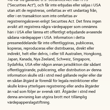
(”Securities Act”), och får inte erbjudas eller säljas i USA
utan att de registreras, omfattas av ett undantag från,
eller i en transaktion som inte omfattas av
registreringskraven enligt Securities Act. Det finns ingen
avsikt att registrera några värdepapper som omnämns
häri i USA eller lämna ett offentligt erbjudande avseende
sådana värdepapper i USA. Information i detta
pressmeddelande får inte offentliggöras, publiceras,
kopieras, reproduceras eller distribueras, direkt eller
indirekt, helt eller delvis, i eller till Australien, Hongkong,
Japan, Kanada, Nya Zeeland, Schweiz, Singapore,
Sydafrika, USA eller någon annan jurisdiktion där sådant
offentliggörande, publicering, eller distribution av denna
information skulle stå i strid med gällande regler eller där
en sådan åtgärd är föremål för legala restriktioner eller
skulle kräva ytterligare registrering eller andra åtgärder
än vad som följer av svensk rätt. Åtgärder i strid med
denna anvisning kan utgöra brott mot tillämplig
värdepapperslagstiftning.