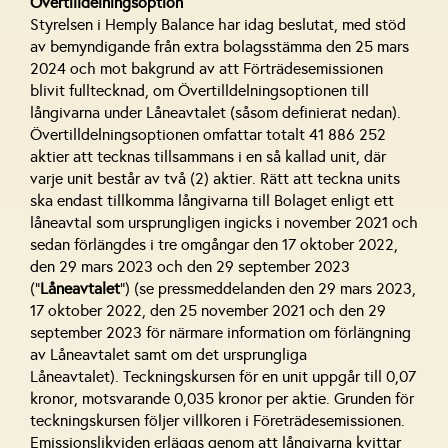
Övertilldelningsoption
Styrelsen i Hemply Balance har idag beslutat, med stöd
av bemyndigande från extra bolagsstämma den 25 mars
2024 och mot bakgrund av att Förträdesemissionen
blivit fulltecknad, om Övertilldelningsoptionen till
långivarna under Låneavtalet (såsom definierat nedan).
Övertilldelningsoptionen omfattar totalt 41 886 252
aktier att tecknas tillsammans i en så kallad unit, där
varje unit består av två (2) aktier. Rätt att teckna units
ska endast tillkomma långivarna till Bolaget enligt ett
låneavtal som ursprungligen ingicks i november 2021 och
sedan förlängdes i tre omgångar den 17 oktober 2022,
den 29 mars 2023 och den 29 september 2023
(”
Låneavtalet
”) (se pressmeddelanden den 29 mars 2023,
17 oktober 2022, den 25 november 2021 och den 29
september 2023 för närmare information om förlängning
av Låneavtalet samt om det ursprungliga
Låneavtalet). Teckningskursen för en unit uppgår till 0,07
kronor, motsvarande 0,035 kronor per aktie. Grunden för
teckningskursen följer villkoren i Företrädesemissionen.
Emissionslikviden erläggs genom att långivarna kvittar