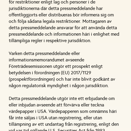
för restriktioner enligt lag och personer i de
jurisdiktionerna där detta pressmeddelande har
offentliggjorts eller distribueras bör informera sig om
och följa sådana legala restriktioner. Mottagaren av
detta pressmeddelande ansvarar för att använda detta
pressmeddelande och informationen häri i enlighet med
tillämpliga regler i respektive jurisdiktion.
Varken detta pressmeddelande eller
informationsmemorandumet avseende
Företrädesemissionen utgör ett prospekt enligt
betydelsen i förordningen (EU) 2017/1129
(prospektförordningen) och har inte blivit godkänt av
någon regulatorisk myndighet i någon jurisdiktion.
Detta pressmeddelande utgör inte ett erbjudande om
eller inbjudan avseende att förvärva eller teckna
värdepapper i USA. Värdepapperen som omnämns häri
får inte säljas i USA utan registrering, eller utan
tillämpning av ett undantag från registrering, enligt den
vid var tid gällande U.S. Securities Act från 1993