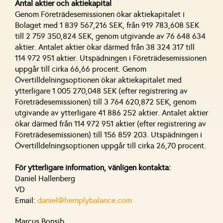
Antal aktier och aktiekapital
Genom Företrädesemissionen ökar aktiekapitalet i
Bolaget med 1 839 567,216 SEK, från 919 783,608 SEK
till 2 759 350,824 SEK, genom utgivande av 76 648 634
aktier. Antalet aktier ökar därmed från 38 324 317 till
114 972 951 aktier. Utspädningen i Företrädesemissionen
uppgår till cirka 66,66 procent. Genom
Övertilldelningsoptionen ökar aktiekapitalet med
ytterligare 1 005 270,048 SEK (efter registrering av
Företrädesemissionen) till 3 764 620,872 SEK, genom
utgivande av ytterligare 41 886 252 aktier. Antalet aktier
ökar därmed från 114 972 951 aktier (efter registrering av
Företrädesemissionen) till 156 859 203. Utspädningen i
Övertilldelningsoptionen uppgår till cirka 26,70 procent.
För ytterligare information, vänligen kontakta:
Daniel Hallenberg
VD
Email:
daniel@hemplybalance.com
Marcus Bonsib