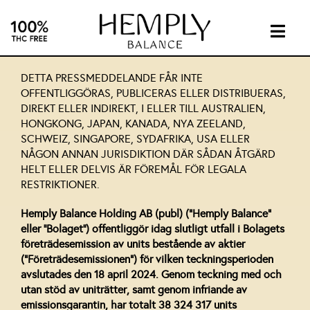
Skip
to
content
Togg
Navig
INTIMA
DETTA PRESSMEDDELANDE FÅR INTE
OFFENTLIGGÖRAS, PUBLICERAS ELLER DISTRIBUERAS,
DIREKT ELLER INDIREKT, I ELLER TILL AUSTRALIEN,
SUPPL
HONGKONG, JAPAN, KANADA, NYA ZEELAND,
SCHWEIZ, SINGAPORE, SYDAFRIKA, USA ELLER
NÅGON ANNAN JURISDIKTION DÄR SÅDAN ÅTGÄRD
ABOUT
HELT ELLER DELVIS ÄR FÖREMÅL FÖR LEGALA
RESTRIKTIONER.
INVEST
Hemply Balance Holding AB (publ) ("Hemply Balance"
eller ''Bolaget'') offentliggör idag slutligt utfall i Bolagets
företrädesemission av units bestående av aktier
CONTA
(”Företrädesemissionen”) för vilken teckningsperioden
avslutades den 18 april 2024. Genom teckning med och
utan stöd av uniträtter, samt genom infriande av
CBD
emissionsgarantin, har totalt 38 324 317 units