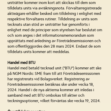
uniträtter kommer inom kort att skickas till dem som
tilldelats units via avräkningsnota. Förvaltarregistrerade
aktieägare erhåller besked om tilldelning i enlighet med
respektive förvaltares rutiner. Tilldelning av units som
tecknats utan stöd av uniträtter har genomförts i
enlighet med de principer som styrelsen har beslutat om
och som anges i det informationsmemorandum som
upprättats med anledning av Företrädesemissionen och
som offentliggjordes den 28 mars 2024. Endast de som
tilldelats units kommer att meddelas.
Handel med BTU
Handel med betald tecknad unit (”BTU”) kommer att ske
på NGM Nordic SME fram till att Företrädesemissionen
har registrerats vid Bolagsverket. Registrering av
Företrädesemissionen beräknas ske under vecka 18,
2024. Handel i de nya aktierna kommer att inledas i
samband med att BTU ombokas till aktier och
teckningsoptioner, vilket förväntas ske vecka 19, 2024.