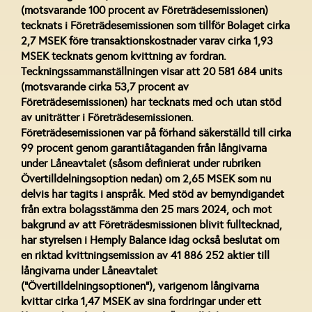
(motsvarande 100 procent av Företrädesemissionen)
tecknats i Företrädesemissionen som tillför Bolaget cirka
2,7 MSEK före transaktionskostnader varav cirka 1,93
MSEK tecknats genom kvittning av fordran.
Teckningssammanställningen visar att 20 581 684 units
(motsvarande cirka 53,7 procent av
Företrädesemissionen) har tecknats med och utan stöd
av uniträtter i Företrädesemissionen.
Företrädesemissionen var på förhand säkerställd till cirka
99 procent genom garantiåtaganden från långivarna
under Låneavtalet (såsom definierat under rubriken
Övertilldelningsoption nedan) om 2,65 MSEK som nu
delvis har tagits i anspråk. Med stöd av bemyndigandet
från extra bolagsstämma den 25 mars 2024, och mot
bakgrund av att Företrädesmissionen blivit fulltecknad,
har styrelsen i Hemply Balance idag också beslutat om
en riktad kvittningsemission av 41 886 252 aktier till
långivarna under Låneavtalet
(”Övertilldelningsoptionen”), varigenom långivarna
kvittar cirka 1,47 MSEK av sina fordringar under ett