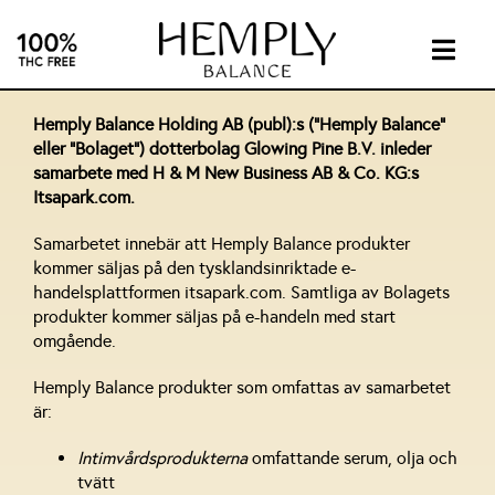
Skip
to
content
Togg
Navig
INTIMA
Hemply Balance Holding AB (publ):s (”Hemply Balance”
eller ”Bolaget”) dotterbolag Glowing Pine B.V. inleder
samarbete med H & M New Business AB & Co. KG:s
SUPPL
Itsapark.com.
Samarbetet innebär att Hemply Balance produkter
ABOUT
kommer säljas på den tysklandsinriktade e-
handelsplattformen itsapark.com. Samtliga av Bolagets
produkter kommer säljas på e-handeln med start
INVEST
omgående.
Hemply Balance produkter som omfattas av samarbetet
CONTA
är:
Intimvårdsprodukterna
omfattande serum, olja och
CBD
tvätt