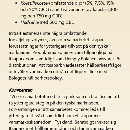
Kosttillskotten
omfattande oljor (5%, 7,5%, 15%
och 20% CBD) samt två varianter av kapslar (300
mg och 750 mg CBD)
Hudsalva
med 500 mg CBD
Initialt estimeras inte några omfattande
försäljningsvolymer, även om samarbetet skapar
förutsättningar för ytterligare tillväxt på den tyska
marknaden. Produkterna kommer vara tillgängliga på
itsapark.com samtidigt som Hemply Balance ansvarar för
distributionen. Att Itsapark värdesätter hållbarhetsfrågor
och väljer varumärken utifrån det ligger i linje med
Bolagets hållbarhetspolicy.
Kommentar:
”Vi ser samarbetet med Its a park som en bra lösning att
ta ytterligare steg in på den tyska marknaden.
Förväntningen är att samarbetet kommer leda till
ytterligare tillväxt samtidigt som vi skapar mer
varumärkeskännedom i Tyskland. Samtidigt inriktar sig
Itsapark mot hållbarhetsfrågor och tar in varumärken