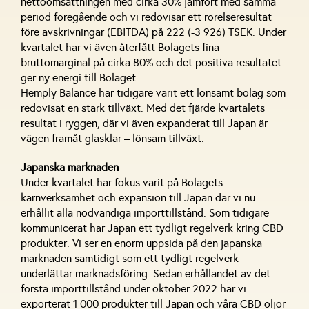
nettoomsättningen med cirka 30% jämfört med samma
period föregående och vi redovisar ett rörelseresultat
före avskrivningar (EBITDA) på 222 (-3 926) TSEK. Under
kvartalet har vi även återfått Bolagets fina
bruttomarginal på cirka 80% och det positiva resultatet
ger ny energi till Bolaget.
Hemply Balance har tidigare varit ett lönsamt bolag som
redovisat en stark tillväxt. Med det fjärde kvartalets
resultat i ryggen, där vi även expanderat till Japan är
vägen framåt glasklar – lönsam tillväxt.
Japanska marknaden
Under kvartalet har fokus varit på Bolagets
kärnverksamhet och expansion till Japan där vi nu
erhållit alla nödvändiga importtillstånd. Som tidigare
kommunicerat har Japan ett tydligt regelverk kring CBD
produkter. Vi ser en enorm uppsida på den japanska
marknaden samtidigt som ett tydligt regelverk
underlättar marknadsföring. Sedan erhållandet av det
första importtillstånd under oktober 2022 har vi
exporterat 1 000 produkter till Japan och våra CBD oljor