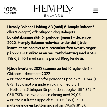
Skip
to
content
Togg
Navig
INTIMA
Hemply Balance Holding AB (publ) ("Hemply Balance"
eller ”Bolaget”) offentliggör idag Bolagets
bokslutskommuniké för perioden januari – december
SUPPL
2022. Hemply Balance redovisar under det fjärde
kvartalet ett positivt rörelseresultat före avskrivningar
på 222 TSEK vilket är en resultatförbättring med 4 148
ABOUT
TSEK jämfört med samma period föregående år.
Fjärde kvartalet 2022 (samma period föregående år)
INVEST
Oktober – december 2022
– Bruttoomsättningen för perioden uppgick till 1 944 (1
873) TSEK motsvarande en ökning med 3,8%.
CONTA
– Nettoomsättningen för perioden uppgick till 1 369 (1
061) TSEK motsvarande en ökning med 29,0%.
– Bruttoresultatet uppgick till 1 091 (863) TSEK,
CBD
motsvarande en bruttomarginal om 79,6% (81,3).