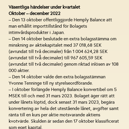
Väsentliga händelser under kvartalet
Oktober – december 2022
– Den 13 oktober offentliggjorde Hemply Balance att
man erhållit importtillstånd för Bolagets
intimvårdsprodukter i Japan.
– Den 14 oktober beslutade en extra bolagsstämma om
minskning av aktiekapitalet med 37 018,68 SEK
(avrundat till två decimaler) från 1 004 624,28 SEK
(avrundat till två̊ decimaler) till 967 605,59 SEK
(avrundat till två decimaler) genom riktad inlösen av 108
000 aktier.
– Den 14 oktober valde den extra bolagsstämman
Yvonne Tenninge till ny styrelseordförande.
– I oktober förlängde Hemply Balance konvertibel om 5
MSEK till och med 31 mars 2023. Bolaget äger rätt att
under lånets löptid, dock senast 31 mars 2023, begära
konvertering av hela det utestående lånet, avgifter samt
ränta till en kurs per aktie motsvarande aktiens
kvotvärde. Skulden är sedan den 17 oktober klassificerat
som eget kapital.