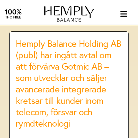
Skip
to
content
Togg
Navig
INTIMA
Hemply Balance Holding AB
SUPPL
(publ) har ingått avtal om
att förvärva Gotmic AB –
ABOUT
som utvecklar och säljer
avancerade integrerade
INVEST
kretsar till kunder inom
telecom, försvar och
CONTA
rymdteknologi
CBD