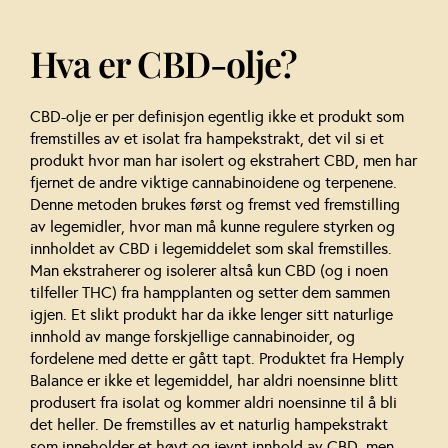
Hva er CBD-olje?
CBD-olje er per definisjon egentlig ikke et produkt som
fremstilles av et isolat fra hampekstrakt, det vil si et
produkt hvor man har isolert og ekstrahert CBD, men har
fjernet de andre viktige cannabinoidene og terpenene.
Denne metoden brukes først og fremst ved fremstilling
av legemidler, hvor man må kunne regulere styrken og
innholdet av CBD i legemiddelet som skal fremstilles.
Man ekstraherer og isolerer altså kun CBD (og i noen
tilfeller THC) fra hampplanten og setter dem sammen
igjen. Et slikt produkt har da ikke lenger sitt naturlige
innhold av mange forskjellige cannabinoider, og
fordelene med dette er gått tapt. Produktet fra Hemply
Balance er ikke et legemiddel, har aldri noensinne blitt
produsert fra isolat og kommer aldri noensinne til å bli
det heller. De fremstilles av et naturlig hampekstrakt
som inneholder et høyt og jevnt innhold av CBD, men