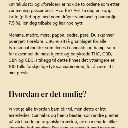
«mirakuløst» og «forelder» er nok de to ordene som etter
vår mening passer best. Hvorfor? Vel, ta deg en kopp
kaffe (piffet opp med noen dråper vannløselig hampolje
7,5 %), len deg tilbake og lær noe nytt.
Mamma, madre, mére, pappa, padre, pére. Du skjønner
poenget: Foreldre. CBG er altså grunnlaget for alle
fytocannabinoider som finnes i cannabis og hamp, som
for eksempel de mest kjente og beryktede THC, CBD,
CBN og CBC. I tillegg til dette finnes det ytterligere et
100-talls forskjellige fytocannabinoider, for å være litt
mer presis.
Hvordan er det mulig?
Vi vet jo alle hvordan barn blir til, men dette er litt
annerledes. Cannabis og hamp består, som andre planter
på vårt runde og organiske romskip, av en mengde ulike
kjemiske forbindelser. Det som er spesielt med nettopp