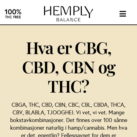
Skip
to
content
Togg
Navig
INTIM
Hva er CBG,
KOSTTILSKUDD
CBD, CBN og
OM
THC?
KONTAKT
CBGA, THC, CBD, CBN, CBC, CBL, CBDA, THCA,
CBD
CBV, BLABLA, TJOOGHEI. Vi vet, vi vet. Mange
bokstavkombinasjoner. Det finnes over 100 sånne
kombinasjoner naturlig i hamp/cannabis. Men hva
er det, egentlig? Fellesnavnet for dem er