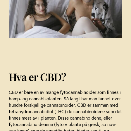
Hva er CBD?
CBD er bare en av mange fytocannabinoider som finnes i
hamp- og cannabisplanten. Så langt har man funnet over
hundre forskjellige cannabinoider. CBD er sammen med
tetrahydrocannabidiol (THC) de cannabinoidene som det
finnes mest av i planten. Disse cannabinoidene, eller
fytocannabinoidenene (fyto = plante på gresk, so now
you know) som de egentlig heter, binder seg til og