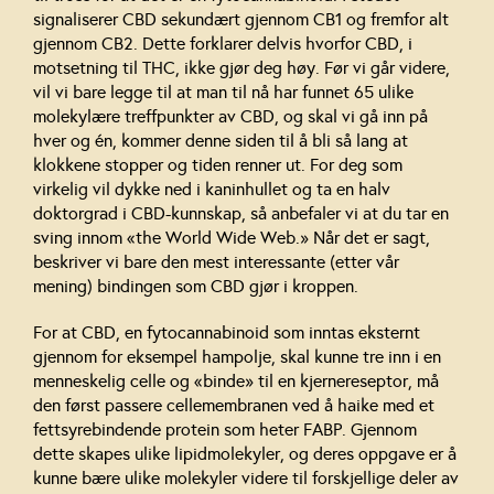
signaliserer CBD sekundært gjennom CB1 og fremfor alt
gjennom CB2. Dette forklarer delvis hvorfor CBD, i
motsetning til THC, ikke gjør deg høy. Før vi går videre,
vil vi bare legge til at man til nå har funnet 65 ulike
molekylære treffpunkter av CBD, og skal vi gå inn på
hver og én, kommer denne siden til å bli så lang at
klokkene stopper og tiden renner ut. For deg som
virkelig vil dykke ned i kaninhullet og ta en halv
doktorgrad i CBD-kunnskap, så anbefaler vi at du tar en
sving innom «the World Wide Web.» Når det er sagt,
beskriver vi bare den mest interessante (etter vår
mening) bindingen som CBD gjør i kroppen.
For at CBD, en fytocannabinoid som inntas eksternt
gjennom for eksempel hampolje, skal kunne tre inn i en
menneskelig celle og «binde» til en kjernereseptor, må
den først passere cellemembranen ved å haike med et
fettsyrebindende protein som heter FABP. Gjennom
dette skapes ulike lipidmolekyler, og deres oppgave er å
kunne bære ulike molekyler videre til forskjellige deler av