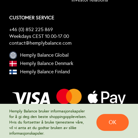
CUSTOMER SERVICE
+46 (0) 852 225 869
Weekdays CEST 10.00-17.00
contact@hemplybalance.com
Hemply Balance Global
Hemply Balance Denmark
Hemply Balance Finland
Hemply Balance bruker informasjonskapsler
for å gi deg den beste shoppingopplevelsen.
0
OK
Hvis du fortsetter å bruke tjenestene våre,
vil vi anta at du godtar bruken av slike
© 2021 • Hemply Balance • All Rights Reserved • Powered by
Victor
informasjonskapsler.
Bishti