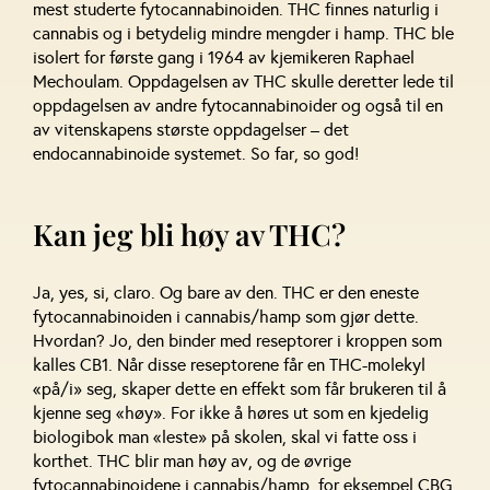
mest studerte fytocannabinoiden. THC finnes naturlig i
cannabis og i betydelig mindre mengder i hamp. THC ble
isolert for første gang i 1964 av kjemikeren Raphael
Mechoulam. Oppdagelsen av THC skulle deretter lede til
oppdagelsen av andre fytocannabinoider og også til en
av vitenskapens største oppdagelser – det
endocannabinoide systemet. So far, so god!
Kan jeg bli høy av THC?
Ja, yes, si, claro. Og bare av den. THC er den eneste
fytocannabinoiden i cannabis/hamp som gjør dette.
Hvordan? Jo, den binder med reseptorer i kroppen som
kalles CB1. Når disse reseptorene får en THC-molekyl
«på/i» seg, skaper dette en effekt som får brukeren til å
kjenne seg «høy». For ikke å høres ut som en kjedelig
biologibok man «leste» på skolen, skal vi fatte oss i
korthet. THC blir man høy av, og de øvrige
fytocannabinoidene i cannabis/hamp, for eksempel CBG