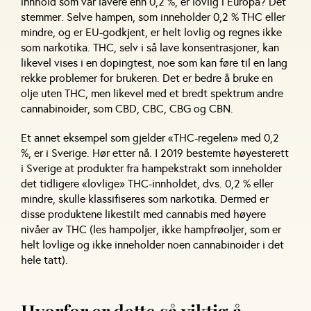
innhold som var lavere enn 0,2 %, er lovlig i Europa? Det
stemmer. Selve hampen, som inneholder 0,2 % THC eller
mindre, og er EU-godkjent, er helt lovlig og regnes ikke
som narkotika. THC, selv i så lave konsentrasjoner, kan
likevel vises i en dopingtest, noe som kan føre til en lang
rekke problemer for brukeren. Det er bedre å bruke en
olje uten THC, men likevel med et bredt spektrum andre
cannabinoider, som CBD, CBC, CBG og CBN.
Et annet eksempel som gjelder «THC-regelen» med 0,2
%, er i Sverige. Hør etter nå. I 2019 bestemte høyesterett
i Sverige at produkter fra hampekstrakt som inneholder
det tidligere «lovlige» THC-innholdet, dvs. 0,2 % eller
mindre, skulle klassifiseres som narkotika. Dermed er
disse produktene likestilt med cannabis med høyere
nivåer av THC (les hampoljer, ikke hampfrøoljer, som er
helt lovlige og ikke inneholder noen cannabinoider i det
hele tatt).
Hvorfor er dette så viktig å