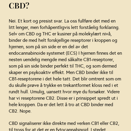
CBD?
Nei. Et kort og presist svar. La oss fullføre det med en
litt lenger, men forhåpentligvis lett forståelig forklaring.
Selv om CBD og THC er kusiner på molekylært nivå,
binder de med helt forskjellige reseptorer i kroppen og
hjernen, som på sin side er en del av det
endocannabinoide systemet (ECS) I hjernen finnes det en
nesten uendelig mengde med såkalte CB1-reseptorer,
som på sin side binder perfekt til THC, og som dermed
skaper en psykoaktiv effekt. Men CBD binder ikke til
CB1-reseptorene i det hele tatt. Det blir omtrent som om
du skulle prøve å trykke en trekantformet kloss ned i et
rundt hull. Umulig, uansett hvor mye du forsøker. Videre
har vi reseptorene CB2. Disse er i prinsippet spredt ut i
hele kroppen. Da er det lett å tro at CBD binder med
CB2. Nope.
CBD signaliserer ikke direkte med verken CB1 eller CB2,
til tross for at det er en fytocannabinoid. I stedet