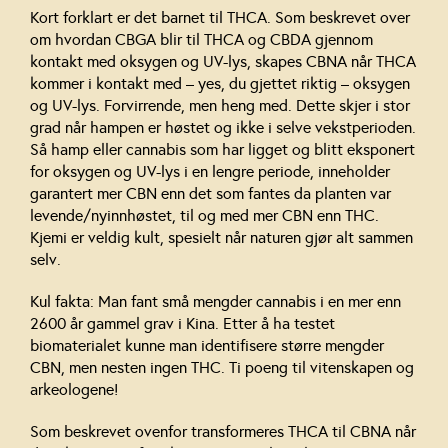
Kort forklart er det barnet til THCA. Som beskrevet over
om hvordan CBGA blir til THCA og CBDA gjennom
kontakt med oksygen og UV-lys, skapes CBNA når THCA
kommer i kontakt med – yes, du gjettet riktig – oksygen
og UV-lys. Forvirrende, men heng med. Dette skjer i stor
grad når hampen er høstet og ikke i selve vekstperioden.
Så hamp eller cannabis som har ligget og blitt eksponert
for oksygen og UV-lys i en lengre periode, inneholder
garantert mer CBN enn det som fantes da planten var
levende/nyinnhøstet, til og med mer CBN enn THC.
Kjemi er veldig kult, spesielt når naturen gjør alt sammen
selv.
Kul fakta: Man fant små mengder cannabis i en mer enn
2600 år gammel grav i Kina. Etter å ha testet
biomaterialet kunne man identifisere større mengder
CBN, men nesten ingen THC. Ti poeng til vitenskapen og
arkeologene!
Som beskrevet ovenfor transformeres THCA til CBNA når