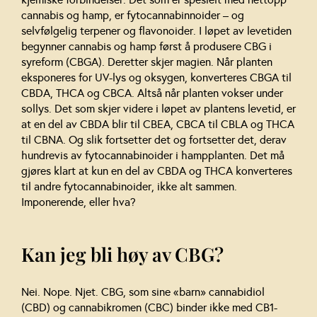
cannabis og hamp, er fytocannabinnoider – og
selvfølgelig terpener og flavonoider. I løpet av levetiden
begynner cannabis og hamp først å produsere CBG i
syreform (CBGA). Deretter skjer magien. Når planten
eksponeres for UV-lys og oksygen, konverteres CBGA til
CBDA, THCA og CBCA. Altså når planten vokser under
sollys. Det som skjer videre i løpet av plantens levetid, er
at en del av CBDA blir til CBEA, CBCA til CBLA og THCA
til CBNA. Og slik fortsetter det og fortsetter det, derav
hundrevis av fytocannabinoider i hampplanten. Det må
gjøres klart at kun en del av CBDA og THCA konverteres
til andre fytocannabinoider, ikke alt sammen.
Imponerende, eller hva?
Kan jeg bli høy av CBG?
Nei. Nope. Njet. CBG, som sine «barn» cannabidiol
(CBD) og cannabikromen (CBC) binder ikke med CB1-