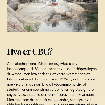
Hva er CBC?
Cannabichromene. What sier du, what sier vi,
laaaaaaangt ord. Så langt henger vi – og forhåpentligvis
du – med, men hva er det? Det korte svaret: enda et
fytocannabinoid. Det lange svaret? Well, det finnes ikke
noe veldig langt svar. Enda. Fytocannabinoider blir
studert mer enn noensinne verden over, og stadig flere
«nye» fytocannabinoider identifiseres i hamp/cannabis.
Men ettersom du, som så mange andre, sannsynligvis
aldri har hørt snakk om CBC, skal vi sammenfatte så mye