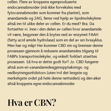
cellen. Flere av kroppens egenproduserte
endocannabinoider (må ikke forveksles med
fytocannabinoider som kommer fra planter), som
anandamide og 2AG, føres ved hjelp av lipidmolekylene
altså inn til ulike deler av cellen. Er du med? Bra. Da
fortsetter vi. Inne i den delen av cellen hvor anandamide
vil være, begynner den å brytes ned av enzymet FAAH
(fatty acid amide hydrolase) som en del av sin livssyklus.
Men hør og måp! Her kommer CBD inn og bremser denne
prosessen gjennom å redusere anandamides tilgang til
FABPs transportmolekyler, og enkelt forklart utsettes
prosessen. Så hva er dette godt for? Jo. CBD fungerer
altså som en «anandamidesgjenopptaknings- og
nedbrytningsinhibitor» (uten tvil det lengste og
merkeligste ordet på hele denne nettsiden) og den øker
altså kroppens egne endocannabinoider.
Hva er CBN?